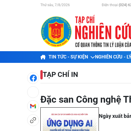
Thứ sáu, 7/8/2026
Điện thoại
(024) 6
TIN TỨC - SỰ KIỆN
NGHIÊN CỨU - L
TẠP CHÍ IN
Đặc san Công nghệ Th
Ngày xuất bả