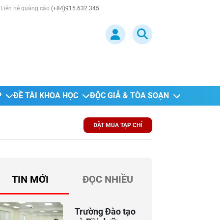
Liên hệ quảng cáo
(+84)915.632.345
P
ĐỀ TÀI KHOA HỌC
ĐỘC GIẢ & TÒA SOẠN
ĐẶT MUA TẠP CHÍ
TIN MỚI
ĐỌC NHIỀU
Trường Đào tạo