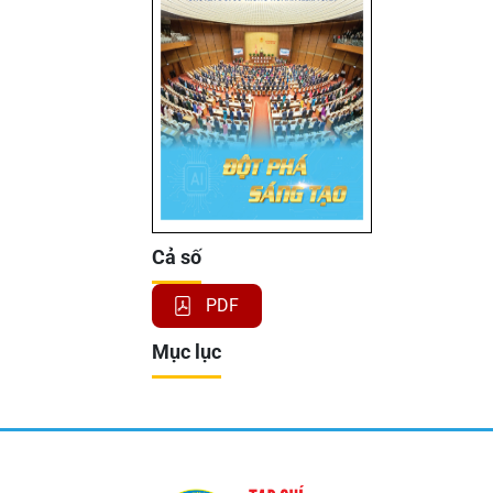
Cả số
PDF
Mục lục