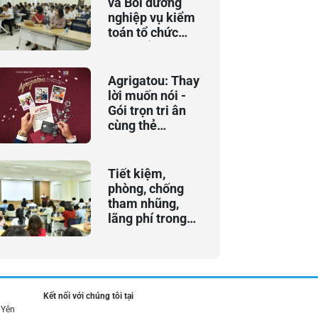
và Bồi dưỡng
nghiệp vụ kiểm
toán tổ chức
khai giảng Khóa
đào tạo bồi
dưỡng chuyên
Agrigatou: Thay
đề “An toàn vốn
lời muốn nói -
và xếp hạng
Gói trọn tri ân
ngân hàng
cùng thẻ
thương mại”
Agribank JCB
Tiết kiệm,
phòng, chống
tham nhũng,
lãng phí trong
thực hiện nhiệm
vụ hằng ngày
Kết nối với chúng tôi tại
 Yên