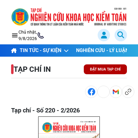
Chủ nhật,
9/8/2026
TIN TỨC - SỰ KIỆN
NGHIÊN CỨU - LÝ LUẬN
TẠP CHÍ IN
ĐẶT MUA TẠP CHÍ
Tạp chí - Số 220 - 2/2026