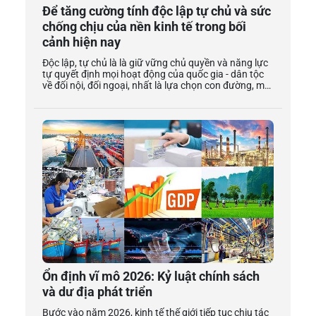
Để tăng cường tính độc lập tự chủ và sức
chống chịu của nền kinh tế trong bối
cảnh hiện nay
Độc lập, tự chủ là là giữ vững chủ quyền và năng lực tự quyết định mọi hoạt động của quốc gia - dân tộc về đối nội, đối ngoại, nhất là lựa chọn con đường, mô hình phát triển, chế độ chính trị, kinh tế, văn hóa, xã hội, quốc phòng, an ninh, đối ngoại theo lợi ích cao nhất của quốc gia và ý chí của người dân, không phụ thuộc vào bất cứ thế lực nào từ bên ngoài; trong đó, độc lập, tự chủ về kinh tế là nền tảng vật chất cơ bản để giữ vững độc lập, tự chủ về chính trị và tăng cường độc lập, tự chủ của quốc gia… Từ khoá: Lực lượng sản xuất mới; nền kinh tế; độc lập; tự chủ; phát triển; hội nhập; đất nước. 1. Điểm nhấn bối cảnh thế giới hiện nay Thế giới đương đại đang chứng kiến những biến chuyển nhanh chóng, phức tạp và khó lường của tình hình địa chính trị, kinh tế và môi trường khu vực và toàn cầu, trước mắt và lâu dài; đồng thời, tác động lan toả mạnh mẽ đến tất cả các nước dù thuộc chế độ chính trị xã hội nào và có trình độ phát triển cao hay thấp ra sao..., trong đó có Việt Nam, với một số động thái nổi bật sau: Thứ nhất, gia tăng cạnh tranh địa chính trị và tái cấu trúc trật tự kinh tế thế giới và quan hệ quốc tế mới theo hướng đa cực đa trung tâm. Nổi bật trong số đó là xu hướng gia tăng cạnh tranh chiến lược giữa các nước và nhóm nước Mỹ, EU - Nga - Trung Quốc, Ấn Độ; kéo theo dự gia tăng chi phí gắn với chạy đua quân sự và chạy đua công nghệ cao phục vụ chiến tranh tổng lực cả về quân sự, kinh tế, truyền thông, thông tin và tâm lý. Hệ thống đa phương bị thách thức ngày càng lớn, nhưng vẫn được phần đông các nước trong cộng đồng quốc tế coi trọng. Cách mạng công nghiệp 4.0 làm trầm trọng hơn xu hướng phân mảng, chia rẽ, nhất là chia rẽ số giữa các nước, các nhóm nước, gây ra những tác động lâu dài đối với cục diện thế giới và khu vực. Toàn cầu hóa hội nhập quốc tế vẫn tiếp diễn, dù chậm lại; các hoạt động vận tải, di chuyển vật chất toàn cầu suy giảm, nhường chỗ cho những phương cách, lĩnh vực toàn cầu hoá phi vật chất. Thương mại toàn cầu tiếp tục tăng, còn đầu tư quốc tế có thể giảm so với trước và được cấu trúc lại theo hướng gia tăng tính bền vững của các chuỗi sản xuất, cung ứng toàn cầu và hướng vào các lĩnh vực xanh, lĩnh vực số; sự cân bằng ngày càng đậm nét hơn giữa tự do hóa, mở cửa với tự cường; giữa hội nhập sâu rộng, toàn diện với tự chủ chiến lược; giữa tham gia cuộc chơi chung với nâng cao khả năng chống chịu bên trong từng quốc gia, từng nền kinh tế. Tính bền vững, bao trùm được quan tâm hơn; chuyển đổi số và kinh tế số trở thành xu thế lớn; tiến trình khu vực hóa được đẩy nhanh hơn. Đồng thời, sẽ tiếp tục gia tăng sự phân mảnh công nghệ và tái cơ cấu các chuỗi cung ứng kinh tế thế giới theo hướng chuyển dịch chuỗi sản xuất vào các thị trường quốc gia cùng phe nhóm và đồng minh, bạn bè hoặc trở lại trong nước. Tình trạng chạy đua, đối kháng về khoa học - công nghệ, đối kháng về kinh tế, cạnh tranh tài nguyên, cạnh tranh nguồn nhân lực chất lượng cao, chạy đua bảo vệ sở hữu trí tuệ... giữa các nước ngày càng gay gắt. Xu hướng dân chủ hóa quan hệ quốc tế bị thách thức nghiêm trọng hơn bởi chính trị cường quyền, cạnh tranh nước lớn. Nhận thức chung về tầm quan trọng của chủ nghĩa đa phương, hệ thống đa phương và ngoại giao đa phương của đa số các nước được nâng lên cùng với “áp lực buộc phải chọn phe”. Các nước vừa và nhỏ càng coi trọng vai trò của luật pháp quốc tế trong bảo vệ lợi ích quốc gia - dân tộc của mình. Ngoài ra, biến động khí hậu cực đoan và yêu cầu về bảo vệ môi trường và sức khoẻ người tiêu dùng cũng ngày càng cao, nghiêm ngặt và mở rộng hơn. Các thách thức an ninh truyền thống và phi truyền thống ngày càng gia tăng và đan xen, cộng hưởng gây hậu quả nặng nề hơn cho mỗi quốc gia và toàn thế giới, cả hiện tại và tương lai. Về tổng thể, thế giới đang bước vào giai đoạn kinh tế tăng trưởng chậm lại và áp lực nợ công và rủi ro trên thị trường tài chính, tiền tệ quốc tế, lạm phát, bất bình đẳng trong xã hội gia tăng so với 3 thập kỷ trước. Thứ hai, lực lượng sản xuất mới với những cấu thành mới và đặc tính mới đang đặt ra những nhận thức và yêu cầu mới về xây dựng nền kinh tế độc lập, tự chủ của mỗi quốc gia. Một trong những đặc trưng thời đại hiện nay là sự xuất hiện các cấu trúc lực lượng sản xuất mới, bao gồm cả các yếu tố đầu vào (như vật liệu mới, năng lượng mới, robot hình người và công nghệ tự động mới, AI và dữ liệu…), không gian kinh tế (nền kinh tế số và không gian kinh tế số), đồng tiền số/ảo và thị trường mới (mua bán các yếu tố và thành phẩm kinh tế số…)… Đặc điểm nổi bật của lực lượng sản xuất mới này là ngày càng hoạt động theo chuỗi, kết nối thành hệ thống dây chuyền, vừa có tính khép kín, vừa mang tính mở cao. Các biến động về cung - cầu, giá cả và chu kỳ thị trường liên quan cũng có nhiều động thái mới lạ, nhanh chóng, khó lường và mạnh mẽ, lan toả rộng, với phạm vi ngày càng bao quát hơn cả vĩ mô và vi mô, trong nước và quốc tế. Không gian kinh tế và năng suất lao động tăng nhanh, song các ranh giới và chủ quyền quốc gia ngày càng bị mờ dần trước sức mạnh, sự phụ thuộc và sự độc quyền công nghệ. Các lợi thế so sánh truyền thống cạn dần hoặc giảm dần ý nghĩa, trong khi các thách thức và cả các cơ hội mới xuất hiện ngày càng nhiều. Đặc biệt, một quốc gia và tập đoàn, doanh nghiệp kinh doanh ngày càng phụ thuộc nhiều hơn vào các chuỗi cung ứng đầu vào, thị trường đầu ra và các đối tác công nghệ liên quan ngoài biên giới. Dữ liệu và thông tin, cũng như công nghệ và khả năng đổi mới, sáng tạo trở thành nguồn tài nguyên mới vô giá, ngày càng quyết định năng lực cạnh tranh hiệu quả của quốc gia và doanh nghiệp trong các hoạt động kinh tế mới, với nhiều sản phẩm và thị trường mới khó tính đúng tính đủ giá trị bằng tiền như các dạng kinh té vật chất truyền thống. Ngày càng nhiều ngành nghề truyền thống bị mất đi và xuất hiện những lĩnh vực, nghề nghiệp mới; cơ cấu lao động và yêu cầu giáo dục, đào tạo và đảm bảo an sinh xã hội cũng theo đó mà có sự chuyển dịch mới, sâu sắc. Trong bối cảnh đó, tính độc lập, tự chủ của quốc gia bị thách thức mạnh, thậm chí mất đi nhiều ý nghĩa nội hàm yêu cầu cũ, nhất là các quốc gia chậm thích ứng với chuyển đổi số, không có công nghệ nguồn và năng lực đổi mới, sáng tạo cao, thiếu phản ứng thị trường và chính sách nhanh nhạy và hiệu quả. Cách mạng công nghiệp 4.0 trong khi đem lại cơ hội học hỏi, gia tăng các loại hình việc làm mới, cơ hội “rượt đuổi và bắt kịp” cho những nước đi sau như Việt Nam, thì cũng làm tăng áp lực về và thách thức về nâng cao năng lực tham gia chuỗi sản xuất, cung ứng toàn cầu, cơ hội thu hút FDI và đảm bảo an sinh xã hội cho lao động Việt Nam. Thứ ba, các tiêu chí đo lường sức mạnh quốc gia ngày càng dựa trên cộng hưởng sức mạnh nội lực kinh tế, quốc phòng và khả năng phản ứng chính sách, phản ứng thị trường thông minh và hiệu quả. Ngày nay sức mạnh của các nước thường được đo bằng: i, Sức mạnh cứng: sức mạnh kinh tế (quy mô GDP, khả năng cạnh tranh thị trường và sự lành mạnh tài chính), tiềm lực khoa học - công nghệ; sức mạnh quốc phòng (số lượng quân đội, chi tiêu quốc phòng, công nghiệp quốc phòng, mạng lưới đồng minh…); ii, Sức mạnh mềm (sức hấp dẫn về mô hình, hệ giá trị; số lượng đối tác, vị thế, ảnh hưởng trên thế giới…); iii, Sức mạnh thông minh (khả năng sử dụng các loại sức mạnh để đạt được mục tiêu quốc gia, sự đúng đắn của chính sách và hiệu quả triển khai chính sách, khả năng điều chỉnh, phản ứng khi khủng hoảng…). Tổng thể sức mạnh quốc gia ngày càng dựa trên cộng hưởng sức mạnh nội lực kinh tế, quốc phòng và khả năng phản ứng chính sách, phản ứng thị trường thông minh và hiệu quả. Sức mạnh quốc gia còn được đánh giá theo nhiều tiêu chí khác tuỳ góc nhìn của các tổ chức quốc tế, song độc lập, tự chủ và đảm bảo sức chống chịu cao của nền kinh tế luôn là tiêu chí trọng tâm hội tụ và đo lường sức mạnh kinh tế quốc gia cả hiện tại và tương lai. Thực tế thế giới hiện đại cho thấy, không có ngoại lệ không đổ vỡ và phá sản nào cho bất kỳ mô hình phát triển, nền kinh tế quốc gia và doanh nghiệp, cũng như mọi tỷ phú thế giới nào nếu không có nhận thức đúng và kịp thời phản ứng linh hoạt chính sách và thị trường trong một bối cảnh trong nước và quốc tế ngày càng nhiều biến động phức tạp và khó lường. Đặc biệt, sự thành công của mỗi quốc gia tỷ lệ thuận với năng lực và hiệu lực, hiệu quả xây dựng và vận hành cơ chế đảm bảo hài hoà lợi ích, hội tụ, lan toả và phát huy được tổng hợp sức mạnh, các nguồn lực trong nước và quốc tế cho các mục tiêu lựa chọn phù hợp với từng giai đoạn lịch sử và thực tiễn trong nước, quốc tế; giữ vững niềm tin chính trị, niềm tin chính sách, niềm tin đầu tư và tiêu dùng thị trường; củng cố sự đoàn kết và đồng thuận xã hội cao; chủ động bám sát tình hình, tăng năng lực thông tin, dự báo và linh hoạt các kịch bản ứng phó kịp thời. 2. Nhận diện nền kinh tế độc lập tự chủ và sức chống chịu nền kinh tế theo tinh thần văn kiện Đại hội Đảng Cương lĩnh xây dựng đất nước trong thời kỳ quá độ lên chủ nghĩa xã hội (bổ sung, phát triển năm 2011), xác định: “xây dựng nền kinh tế độc lập, tự chủ ngày càng cao trong điều kiện hội nhập quốc tế ngày càng sâu rộng”. Chiến lược phát triển kinh tế - xã hội 2011-2020, nêu rõ: “Phát huy nội lực và sức mạnh dân tộc là yếu tố quyết định, đồng thời tranh thủ ngoại lực và sức mạnh thời đại là yếu tố quan trọng để phát triển nhanh, bền vững và xây dựng nền kinh tế độc lập, tự chủ”. Giải quyết mối quan hệ giữa xây dựng nền kinh tế độc lập, tự chủ và tích cực, chủ động hội nhập nhằm tạo dựng sức mạnh dân tộc; trong đó, nội lực là quyết định; tranh thủ yếu tố ngoại lực và thời đại có vai trò quan trọng. Nghị quyết số 22-NQ/TW, ngày 01/4/2013 của Bộ Chính trị (khóa XI) về hội nhập quốc tế, chủ trương: hội nhập kinh tế quốc tế là trọng tâm, hội nhập trong các lĩnh vực khác phải tạo thuận lợi cho hội nhập kinh tế và góp phần tích cực vào phát triển kinh tế. Đại hội XII (năm 2016), xác định: “chủ động, tích cực hội nhập kinh tế quốc tế; đa dạng hóa, đa phương hóa quan hệ kinh tế quốc tế… kết hợp hiệu quả ngoại lực và nội lực, gắn hội nhập kinh tế quốc tế với xây dựng nề
Ổn định vĩ mô 2026: Kỷ luật chính sách
và dư địa phát triển
Bước vào năm 2026, kinh tế thế giới tiếp tục chịu tác