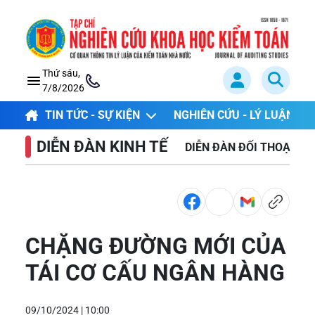
Thứ sáu,
7/8/2026
TIN TỨC - SỰ KIỆN
NGHIÊN CỨU - LÝ LUẬN
DIỄN ĐÀN KINH TẾ
DIỄN ĐÀN ĐỐI THOẠI
CHẶNG ĐƯỜNG MỚI CỦA
TÁI CƠ CẤU NGÂN HÀNG
09/10/2024 | 10:00