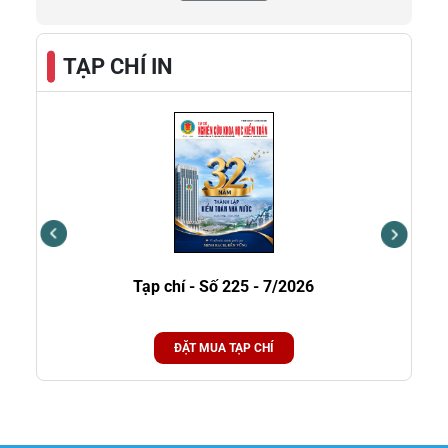
xuất, kinh doanh và các dự án trọng điểm quốc gia.
TẠP CHÍ IN
Tạp chí - Số 225 - 7/2026
Tạp
ĐẶT MUA TẠP CHÍ