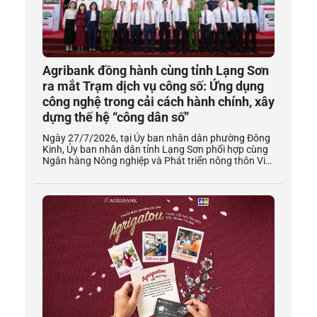
Agribank đồng hành cùng tỉnh Lạng Sơn
ra mắt Trạm dịch vụ công số: Ứng dụng
công nghệ trong cải cách hành chính, xây
dựng thế hệ “công dân số”
Ngày 27/7/2026, tại Ủy ban nhân dân phường Đông Kinh, Ủy ban nhân dân tỉnh Lạng Sơn phối hợp cùng Ngân hàng Nông nghiệp và Phát triển nông thôn Việt Nam (Agribank) tổ chức Lễ khai trương mô hình Trạm dịch vụ công số. Sự kiện đánh dấu một cột mốc quan trọng trong lộ trình hiện đại hóa hành chính công của tỉnh, đồng thời khẳng định vị thế tiên phong của Agribank trong việc đồng hành cùng Chính phủ và các địa phương thúc đẩy chuyển đổi số quốc gia, xây dựng chính phủ số, xã hội số và kinh tế số. Tham dự buổi lễ có đồng chí Đại tá Trần Hồng Phú - Phó Bí thư Đảng ủy, Phó Cục trưởng Cục Cảnh sát quản lý hành chính về trật tự xã hội (C06) - Bộ Công an; đồng chí Vi Thị Hoa - Phó Giám đốc Ngân hàng Nhà nước khu vực 5 - Ngân hàng Nhà nước Việt Nam. Về phía tỉnh Lạng Sơn có đồng chí Hoàng Quốc Khánh - Ủy viên Trung ương Đảng, Bí thư Tỉnh ủy; đồng chí Nguyễn Cảnh Toàn - Phó Bí thư Tỉnh ủy, Chủ tịch Ủy ban nhân dân tỉnh; đồng chí Dương Xuân Huyên - Ủy viên Ban thường vụ Tỉnh ủy, Phó Chủ tịch thường trực Hội đồng nhân dân tỉnh; đồng chí Nguyễn Quốc Khánh - Ủy viên Ban thường vụ Tỉnh ủy, Trưởng ban Tuyên giáo và Dân vận Tỉnh ủy; đồng chí Đoàn Thanh Sơn - Tỉnh ủy viên, Phó Chủ tịch Ủy ban nhân dân tỉnh; đồng chí Phùng Quang Hội - Ủy viên Ban thường vụ Tỉnh ủy, Bí thư Đảng ủy phường Đông Kinh; đồng chí Nguyễn Quang Huy - Tỉnh ủy viên, Giám đốc Sở Khoa học và Công nghệ; đồng chí Thượng tá Nguyễn Hữu Đức - Phó Giám đốc Công an tỉnh. Về phía Agribank có sự tham dự của đồng chí Tô Huy Vũ - Bí thư Đảng ủy, Chủ tịch Hội đồng thành viên; các đồng chí thành viên Hội đồng thành viên: Trần Văn Dũng, Nguyễn Minh Phương, Nguyễn Thị Thảo, Từ Thị Kim Thanh, Phạm Đức Tuấn; các đồng chí Phó Tổng Giám đốc; Thành viên Ban Kiểm soát; Lãnh đạo các Ban, Trung tâm, Đơn vị tại Trụ sở chính và lãnh đạo Agribank Chi nhánh Lạng Sơn. Tham dự sự kiện còn có các đồng chí thành viên Ban Chỉ đạo phát triển khoa học, công nghệ, đổi mới sáng tạo, chuyển đổi số và Đề án 06 tỉnh; các đồng chí Lãnh đạo các sở, ban, ngành tỉnh, Ngân hàng nhà nước chi nhánh khu vực 5, Đảng ủy, Ủy ban nhân dân các xã, phường và Trung tâm Phục vụ hành chính công cấp tỉnh, cấp xã; các đơn vị phối hợp triển khai; cùng hơn 150 đại biểu khách mời. Đồng chí Tô Huy Vũ - Bí thư Đảng ủy, Chủ tịch Hội đồng thành viên Agribank phát biểu tại buổi lễ Hiện thực hóa Đề án 06 của Chính phủ, đưa tiện ích số đến gần hơn với người dân vùng cao Trạm dịch vụ công số do Agribank tài trợ là giải pháp ứng dụng trí tuệ nhân tạo (AI) và công nghệ nhận dạng thông minh tiên tiến, giúp tự động hóa quy trình cấp bản sao số và thực hiện dịch vụ công trực tuyến. Việc tài trợ và đưa vào vận hành 10 Trạm dịch vụ công số tại Lạng Sơn thể hiện tinh thần quyết tâm của Agribank trong việc triển khai Đề án 06 của Chính phủ (Đề án phát triển ứng dụng dữ liệu về dân cư, định danh và xác thực điện tử phục vụ chuyển đổi số quốc gia). Trạm Dịch vụ công số đi vào vận hành giúp đơn giản hóa quy trình giải quyết thủ tục hành chính tại cơ sở. Với hệ thống trang thiết bị hiện đại, tích hợp công nghệ xác thực định danh điện tử qua căn cước công dân gắn chip và ứng dụng VNeID, người dân có thể tự nộp hồ sơ, tra cứu tiến độ xử lý thủ tục hành chính công ngay tại Trạm, hoàn toàn chủ động thực hiện các dịch vụ công trực tuyến, tra cứu thông tin và tiếp cận các dịch vụ ngân hàng số an toàn, thuận tiện, bảo mật, minh bạch. Mô hình không chỉ giúp tiết kiệm thời gian, chi phí đi lại cho bà con nhân dân mà còn đóng vai trò như một điểm kết nối, nâng cao kỹ năng số cho cộng đồng, từng bước hình thành thế hệ “công dân số” tại địa phương; đồng thời là cầu nối trực tiếp giúp chính quyền địa phương nâng cao chỉ số cải cách hành chính, tạo đà phát triển bền vững cho nền kinh tế số. Phát biểu tại buổi lễ, đồng chí Đại tá Trần Hồng Phú - Phó Bí thư Đảng ủy, Phó Cục trưởng Cục Cảnh sát Quản lý hành chính về trật tự xã hội - Bộ Công an đánh giá việc ra mắt Hệ thống Trạm dịch vụ công số ứng dụng dữ liệu dân cư, định danh và xác thực điện tử VNeID tại tỉnh Lạng Sơn có ý nghĩa đặc biệt quan trọng trong tiến trình chuyển đổi số phục vụ người dân và doanh nghiệp. Là mô hình tiêu biểu của Hệ sinh thái Kiosk đa tiện ích do Cục Cảnh sát quản lý hành chính về trật tự xã hội chủ trì phối hợp với các đơn vị liên quan triển khai thực hiện, Trạm dịch vụ công số không chỉ là giải pháp góp phần giảm tải cho đội ngũ cán bộ tại các Trung tâm Phục vụ hành chính công mà còn tạo điều kiện để người dân tiếp cận các dịch vụ công nhanh chóng, thuận tiện, minh bạch và hiện đại hơn. Đại tá Trần Hồng Phú khẳng định: Với vai trò là đơn vị quản lý, vận hành hệ thống dữ liệu dân cư, định danh và xác thực điện tử quốc gia, Cục Cảnh sát Quản lý hành chính về trật tự xã hội bảo đảm mọi giao dịch được thực hiện trên các mô hình Kiosk đều đáp ứng nguyên tắc: Đúng người - Đúng dữ liệu - Đúng quy trình - Đúng pháp luật. Đây là nền tảng cốt lõi để xây dựng niềm tin số, bảo đảm an ninh, an toàn thông tin và thúc đẩy phát triển các dịch vụ số phục vụ người dân. Đại tá Trần Hồng Phú - Phó Bí thư Đảng ủy, Phó Cục trưởng Cục Cảnh sát Quản lý hành chính về trật tự xã hội - Bộ Công an phát biểu tại buổi lễ “Lạng Sơn là địa phương đầu tiên tại khu vực miền núi phía Bắc triển khai đồng bộ 10 Trạm dịch vụ công số. Điều này thể hiện quyết tâm mạnh mẽ của tỉnh trong việc tiên phong ứng dụng công nghệ số vào cải cách hành chính, đồng thời khẳng định vai trò tiên phong của tỉnh Lạng Sơn trong xây dựng chính quyền số, đô thị thông minh và phát triển kinh tế số tại khu vực miền núi phía Bắc” - Đại tá Trần Hồng Phú nhấn mạnh. Bước đi chiến lược, phù hợp vị trí chiến lược quan trọng về kinh tế - xã hội tỉnh Lạng Sơn Lộ trình đưa Trạm dịch vụ công số đến với các vùng miền cả nước là minh chứng sinh động cho năng lực công nghệ và tinh thần phụng sự của Agribank. Trước khi cập bến Lạng Sơn, mô hình này đã khẳng định hiệu quả vượt trội với: 51 Trạm dịch vụ công số được đi vào vận hành ổn định tại 5 tỉnh/thành phố trọng điểm (Hà Nội, Thanh Hóa, Quảng Ninh, Ninh Bình, Đà Nẵng); hơn 60.000 lượt người dân đã tiếp cận, trải nghiệm và sử dụng thành thạo các dịch vụ công trực tuyến cũng như dịch vụ tài chính hiện đại. Kết quả này không chỉ chứng minh hiệu quả của mô hình, mà còn tiếp tục nâng cao hình ảnh, vị thế thương hiệu Agribank - Ngân hàng vì cộng đồng, quyết tâm, chủ động đem giải pháp công nghệ hiện đại phục vụ Nhân dân cả nước. Lạng Sơn là địa phương có vị trí chiến lược đặc biệt quan trọng trong không gian phát triển và an ninh quốc phòng của đất nước. Đây không chỉ là cửa ngõ quốc tế, cầu nối kinh tế huyết mạch kết nối giao thương giữa Việt Nam, các nước ASEAN với thị trường Trung Quốc rộng lớn; mà còn là điểm sáng thúc đẩy phát triển kinh tế cửa khẩu, du lịch và dịch vụ logistics phía Bắc. Đồng thời, đây cũng là tỉnh có truyền thống đổi mới mạnh mẽ, liên tục nhiều năm liền khẳng định vị thế vững chắc trong Top 10 bảng xếp hạng Chuyển đổi số (DTI) toàn quốc, thể hiện tinh thần chủ động, nhạy bén và tiên phong trong việc đón đầu các mô hình công nghệ mới. Việc Agribank tiếp tục đồng hành, tài trợ 10 Trạm dịch vụ công số tại tỉnh Lạng Sơn là bước đi đúng đắn - đúng lúc, đúng chỗ và trúng nhu cầu, phù hợp hoàn hảo với đặc thù kinh tế - xã hội của địa phương. Báo cáo kết quả công tác phối hợp triển khai Trạm dịch vụ công số, đồng chí Nguyễn Quang Huy - Tỉnh ủy viên, Giám đốc Sở Khoa học và Công nghệ tỉnh Lạng Sơn cho biết: Sau khi triển khai mô hình chính quyền địa phương hai cấp, với hệ thống mạng lưới gồm Trung tâm Phục vụ hành chính công tỉnh và 65 Trung tâm Phục vụ hành chính công cấp xã, phường, áp lực và nhu cầu giải quyết thủ tục hành chính trực tuyến, số hóa hồ sơ tại cơ sở là vô cùng lớn. Bình quân mỗi tháng cấp xã phát sinh khoảng 8.600 hồ sơ thủ tục hành chính, đi kèm nhu cầu thực tế của người dân mong muốn được tiếp cận, giải quyết thủ tục trên môi trường điện tử ngoài giờ hành chính một cách thuận tiện. Trước yêu cầu cấp thiết đó, bám sát chỉ đạo tại Kế hoạch số 265/KH-UBND ngày 06/7/2026 của Ủy ban nhân dân tỉnh, Sở Khoa học và Công nghệ đã phát huy vai trò đầu mối tham mưu, chủ trì phối hợp chặt chẽ với Văn phòng Ủy ban nhân dân tỉnh, Công an tỉnh, Agribank Chi nhánh Lạng Sơn, VNPT Lạng Sơn và Công ty Cổ phần Đầu tư và Kỹ thuật Công nghệ Phương Đông để khẩn trương triển khai đồng bộ các nhiệm vụ theo đúng lộ trình đề ra. 10 Kiosk thông minh phục vụ thí điểm đã hoàn tất công tác tập kết và cấu hình hệ thống. Sở Khoa học và công nghệ tỉnh Lạng Sơn đã đưa vào vận hành thử nghiệm 01 Trạm dịch vụ công số trực tiếp tại Trung tâm Phục vụ hành chính công phường Đông Kinh để phục vụ đại biểu, nhân dân trải nghiệm và tập huấn thực tế. Xác định an toàn thông tin là yếu tố cốt lõi, dưới sự phối hợp thẩm định và rà quét bảo mật chuyên sâu của Công an tỉnh, hệ thống đã hoàn tất quy trình kết nối Cơ sở dữ liệu quốc gia về dân cư và tích hợp định danh điện tử VNeID, bảo đảm an ninh mạng trước khi vận hành. Mô hình Trạm dịch vụ công số là sự kết hợp của 03 yếu tố tại một điểm phục vụ duy nhất: Hành chính - Pháp lý - Tài chính. Tại đây, nhiều quy trình được chuẩn hóa, nhiều thủ tục được rút ngắn từ 10 - 15 phút xuống còn 3 - 5 phút. Trong đó, người dân vừa có thể tiếp cận dịch vụ hành chính công hiện đại, xác thực thông tin, được cấp bản sao số tài liệu điện tử có giá trị pháp lý, tra cứu tình trạng hồ sơ; vừa sử dụng các dịch vụ tài chính - ngân hàng thiết yếu, thanh toán không dùng tiền mặt một cách thuận tiện, an toàn. Việc đưa vào vận hành 10 Trạm dịch vụ công số giúp hợp nhất dữ liệu dân cư, định danh số, thủ tục trực tuyến với hạ tầng thanh toán không tiền mặt. Hệ thống này sẽ phủ sóng toàn diện từ các địa bàn đô thị trung tâm như các phường: Đông Kinh, Kỳ Lừa, Tam Thanh, Lương Văn Tri, cho đến các xã như Lộc Bình, Thất Khê, Na Sầm, Bắc Sơn, Chi Lăng và Hữu Lũng. Tại buổi lễ, đồng chí Đoàn Thanh Sơn - Tỉnh ủy viên, Phó Chủ tịch Ủy ban nhân dân tỉnh Lạng Sơn đã bày tỏ lời cảm ơn trân trọng đối với Agribank cùng các cơ quan, đơn vị liên quan. Đồng chí khẳng định, kết quả hôm nay là sự phối hợp, đồng h