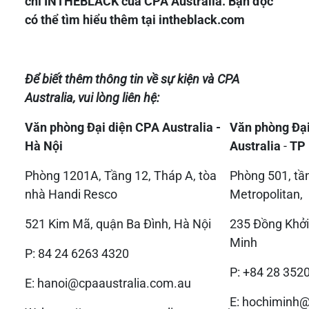
chí INTHEBLACK của CPA Australia. Bạn đọc
có thể tìm hiểu thêm tại intheblack.com
Để biết thêm thông tin về sự kiện và CPA
Australia, vui lòng liên hệ:
Văn phòng Đại diện CPA Australia -
Văn phòng Đạ
Hà Nội
Australia
-
TP 
Phòng 1201A, Tầng 12, Tháp A, tòa
Phòng 501, tần
nhà Handi Resco
Metropolitan,
521 Kim Mã, quận Ba Đình, Hà Nội
235 Đồng Khởi,
Minh
P: 84 24 6263 4320
P: +84 28 352
E:
hanoi@cpaaustralia.com.au
E:
hochiminh@