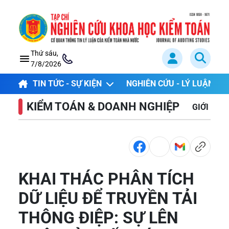
Thứ sáu,
7/8/2026
TIN TỨC - SỰ KIỆN
NGHIÊN CỨU - LÝ LUẬN
KIỂM TOÁN & DOANH NGHIỆP
GIỚI THI
KHAI THÁC PHÂN TÍCH
DỮ LIỆU ĐỂ TRUYỀN TẢI
THÔNG ĐIỆP: SỰ LÊN