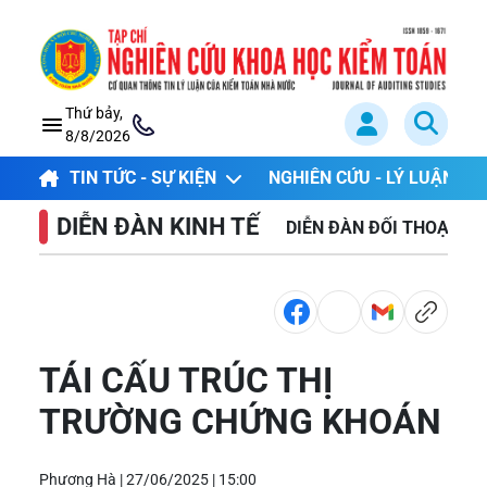
Thứ bảy,
8/8/2026
TIN TỨC - SỰ KIỆN
NGHIÊN CỨU - LÝ LUẬN
DIỄN ĐÀN KINH TẾ
DIỄN ĐÀN ĐỐI THOẠI
TÁI CẤU TRÚC THỊ
TRƯỜNG CHỨNG KHOÁN
Phương Hà |
27/06/2025 | 15:00