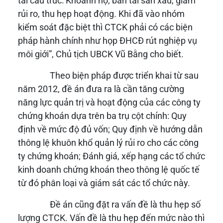
tái cấu trúc: Khoanh nợ, bán tài sản xấu, giảm
rủi ro, thu hẹp hoạt động. Khi đã vào nhóm
kiểm soát đặc biệt thì CTCK phải có các biện
pháp hành chính như họp ĐHCĐ rút nghiệp vụ
môi giới”, Chủ tịch UBCK Vũ Bằng cho biết.
Theo biện pháp được triển khai từ sau
năm 2012, đề án đưa ra là cần tăng cường
năng lực quản trị và hoạt động của các công ty
chứng khoán dựa trên ba trụ cột chính: Quy
định về mức độ đủ vốn; Quy định về hướng dẫn
thông lệ khuôn khổ quản lý rủi ro cho các công
ty chứng khoán; Đánh giá, xếp hạng các tổ chức
kinh doanh chứng khoán theo thông lệ quốc tế
từ đó phân loại và giám sát các tổ chức này.
Đề án cũng đặt ra vấn đề là thu hẹp số
lượng CTCK. Vấn đề là thu hẹp đến mức nào thì