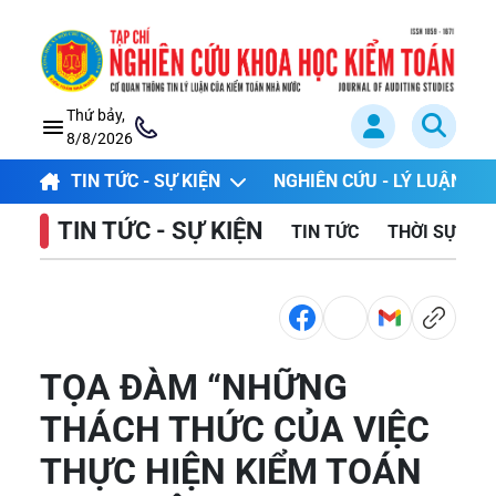
Thứ bảy,
8/8/2026
TIN TỨC - SỰ KIỆN
NGHIÊN CỨU - LÝ LUẬN
TIN TỨC - SỰ KIỆN
TIN TỨC
THỜI SỰ TR
TỌA ĐÀM “NHỮNG
THÁCH THỨC CỦA VIỆC
THỰC HIỆN KIỂM TOÁN