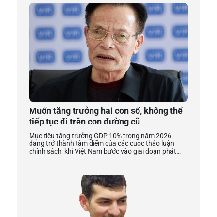
Muốn tăng trưởng hai con số, không thể
tiếp tục đi trên con đường cũ
Mục tiêu tăng trưởng GDP 10% trong năm 2026
đang trở thành tâm điểm của các cuộc thảo luận
chính sách, khi Việt Nam bước vào giai đoạn phát
triển mới với yêu cầu tăng tốc nhưng không được
đánh đổi ổn định vĩ mô. Trong bối cảnh các động lực
tăng trưởng truyền thống dần thu hẹp, bài toán đặt
ra không chỉ là “làm thế nào để đạt con số hai chữ
số”, mà quan trọng hơn là tăng trưởng bằng cách
nào để bền vững và an toàn. Phóng viên chúng tôi đã
có cuộc trao đổi với TS. Lê Xuân Nghĩa, Thành viên
Hội đồng Tư vấn Chính sách Tiền tệ Quốc gia, xung