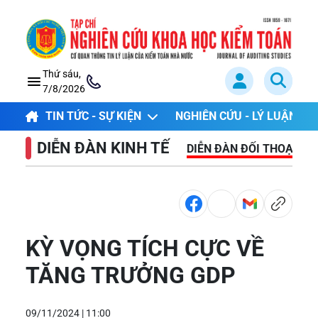
Thứ sáu,
7/8/2026
TIN TỨC - SỰ KIỆN
NGHIÊN CỨU - LÝ LUẬN
DIỄN ĐÀN KINH TẾ
DIỄN ĐÀN ĐỐI THOẠI
KỲ VỌNG TÍCH CỰC VỀ
TĂNG TRƯỞNG GDP
09/11/2024 | 11:00