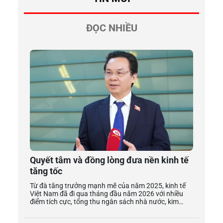
ĐỌC NHIỀU
Quyết tâm và đồng lòng đưa nền kinh tế
tăng tốc
Từ đà tăng trưởng mạnh mẽ của năm 2025, kinh tế Việt Nam đã đi qua tháng đầu năm 2026 với nhiều điểm tích cực, tổng thu ngân sách nhà nước, kim ngạch xuất - nhập khẩu hàng hóa đều tăng mạnh so với cùng kỳ năm trước. GS.TS. Hoàng Văn Cường, đại biểu Quốc hội khóa XV, nguyên Phó Hiệu trưởng Trường Đại học Kinh tế Quốc dân cho rằng, dù đã đạt được bước tiến tích cực trong giai đoạn vừa qua song mục tiêu tăng trưởng cao trong giai đoạn 2026-2030 đòi hỏi quyết tâm mạnh mẽ, sự đồng thuận trong thực thi các giải pháp đột phá về phát triển hạ tầng, huy động nguồn lực. GS.TS. Hoàng Văn Cường, đại biểu Quốc hội khóa XV, nguyên Phó Hiệu trưởng Trường Đại học Kinh tế Quốc dân Nền kinh tế Việt Nam đã khép lại năm 2025 và cả chặng đường 2021-2025 với nhiều kết quả ấn tượng. Mở đầu một giai đoạn mới, ông cảm nhận gì về những thành tựu đã đạt được và triển vọng trong thời gian tới? Chúng ta vừa trải qua một năm 2025 đầy khó khăn và thách thức về nhiều phương diện với kinh tế Việt Nam. Trước hết, nền kinh tế có độ mở cao, động lực tăng trưởng phụ thuộc nhiều vào xuất khẩu. Do đó, việc Mỹ áp dụng thuế đối ứng ngay từ đầu năm đã tác động trực tiếp đến động lực tăng trưởng chủ yếu của nền kinh tế. Bên cạnh đó, năm 2025 cũng là năm thiên tai diễn biến phức tạp, bất thường, gây thiệt hại rất lớn. Theo ước tính, tổng thiệt hại do thiên tai lên tới gần 100.000 tỷ đồng, tương đương khoảng 0,7% - 0,8% GDP. Năm qua cũng ghi nhận Việt Nam thực hiện cải cách, sắp xếp, tinh gọn mạnh mẽ trên nhiều lĩnh vực, từ tổ chức bộ máy quản lý nhà nước, đến thể chế, pháp luật. Quá trình cải tổ sâu rộng này là vô cùng cần thiết, tuy nhiên, cũng đã gây ra những xáo trộn, gián đoạn nhất định trong việc triển khai các nhiệm vụ phát triển kinh tế - xã hội. Trong bối cảnh khó khăn như vậy, việc tăng trưởng GDP năm 2025 đạt 8,02% là một kết quả rất ấn tượng, thậm chí vượt xa nhiều dự báo ban đầu. Từ kết quả năm 2025, nhìn lại cả chu kỳ kinh tế đầy biến động 2021-2025 cho thấy sự kiên cường của Việt Nam. Từ một nền kinh tế bị “ngưng trệ” bởi đại dịch, Việt Nam đã thực hiện một cuộc lội ngược dòng để khẳng định vị thế là điểm sáng tăng trưởng của khu vực. Đầu nhiệm kỳ, đại dịch COVID bùng phát, ảnh hưởng toàn thế giới và gây ra những thách thức chưa từng có tiền lệ, dẫn đến tình trạng suy thoái kinh tế, lạm phát tăng cao ở nhiều quốc gia, tác động bất lợi với kinh tế Việt Nam. Khi nền kinh tế bắt đầu hồi phục tích cực thì chính sách thuế đối ứng của Mỹ và các bất ổn địa chính trị toàn cầu, thiên tai nặng nề đã giáng sức cản lớn, đe dọa tăng trưởng của nền kinh tế. Tuy vậy, Việt Nam luôn giữ được vị thế là ngôi sao sáng trên bầu trời tăng trưởng kinh tế thế giới. Trong giai đoạn đại dịch COVID, nhiều quốc gia tăng trưởng “âm” nhưng kinh tế Việt Nam vẫn giữ xu hướng đi lên với mức tăng trưởng thấp nhất là 2,58% vào năm 2021, sau đó liên tục phục hồi và tăng cao. Năm nay, dù phải đối mặt với nhiều khó khăn như vậy song tăng trưởng kinh tế vẫn đạt trên 8,02%. Nền kinh tế liên tục trên đà hồi phục tích cực, tiềm lực ngày càng được củng cố, tạo nền tảng vững chắc cho đà tăng trưởng giai đoạn 2026-2030. Với đà tăng trưởng như vậy, đến cuối năm 2025, quy mô GDP vượt mốc 514 tỷ USD, tăng khoảng 2,6 lần so với 10 năm trước và tăng gần gấp đôi so với đầu nhiệm kỳ. Tốc độ tăng trưởng ấn tượng này tương đồng với giai đoạn phát triển của một số quốc gia từ nước có thu nhập thấp sang nhóm quốc gia có thu nhập cao và phát triển tích cực sau đó. Việt Nam cũng đang tiếp cận quy luật này. Những điểm ấn tượng nhất trong cả giai đoạn là kinh tế vĩ mô luôn ổn định, môi trường đầu tư liên tục được cải thiện, trở thành điểm thu hút vốn đầu tư của thế giới và tạo tiềm năng phát triển mạnh mẽ. Bên cạnh đó, nền kinh tế bắt đầu có sự thay đổi theo một số động lực tăng trưởng mới từ kinh tế số, kinh tế xanh. Chủ trương đổi mới sáng tạo, phát triển mạnh khoa học công nghệ đã có những kết quả bước đầu, tạo điều kiện cho tăng trưởng cao dựa trên khoa học công nghệ và đổi mới sáng tạo trong giai đoạn tới. Nghị quyết về kế hoạch phát triển kinh tế - xã hội năm 2026 đã được Quốc hội thông qua với mục tiêu phấn đấu tốc độ tăng tổng sản phẩm trong nước (GDP) năm 2026 từ 10% trở lên. Từ chặng đường 5 năm qua, ông đánh giá như thế nào về triển vọng đạt mục tiêu này? Nghị quyết về kế hoạch phát triển kinh tế - xã hội năm 2026 đã được Quốc hội thông qua, xác định 2026 là năm có ý nghĩa quan trọng; là năm đầu triển khai Kế hoạch phát triển kinh tế - xã hội 5 năm 2026-2030, đất nước bước vào kỷ nguyên vươn mình phát triển giàu mạnh, thịnh vượng. Theo đó, tốc độ tăng tổng sản phẩm trong nước (GDP) năm 2026 phấn đấu từ 10% trở lên; GDP bình quân đầu người đạt 5.400 - 5.500 USD. Đặc biệt, mục tiêu tăng trưởng GDP năm 2026 từ 10% trở lên, mở ra kỳ vọng về một giai đoạn phát triển bứt phá của nền kinh tế. Mục tiêu tăng trưởng năm 2026 10% là rất thách thức, đặc biệt trên nền tảng tăng trưởng năm 2025 chỉ đạt hơn 8%, trong khi các động lực truyền thống hiện đã được khai thác tối đa, gần chạm ngưỡng. Năm 2026 muốn vượt qua thách thức phải làm mới động lực tăng trưởng cũ bằng cách khơi thông các nguồn lực, tiếp tục gỡ vướng pháp lý cho các dự án tồn đọng. Đồng thời, phải kết hợp giữa đầu tư công và đầu tư tư nhân để huy động nhiều hơn các nguồn lực xã hội. Bên cạnh đó, cần ưu tiên, chú trọng tới các động lực mới để chuyển đổi sang nền kinh tế mới dựa vào khoa học công nghệ, làm chủ chuỗi giá trị trong các lĩnh vực mới. Kinh nghiệm quốc tế cho thấy, không quốc gia nào vượt qua bẫy thu nhập trung bình chỉ bằng tăng trưởng trung bình. Muốn bước sang nhóm nước thu nhập cao, cần một giai đoạn bứt phá với tốc độ tăng trưởng hai con số. Việt Nam đang đứng trước một cơ hội phát triển hiếm có trong lịch sử, khi Cách mạng công nghiệp lần thứ tư mở ra một “vạch xuất phát mới” cho hầu hết các quốc gia. Trong các lĩnh vực như kinh tế số, kinh tế xanh, trí tuệ nhân tạo hay tự động hóa, khoảng cách giữa các nước không còn quá xa. Ai tiếp cận nhanh hơn, lựa chọn đúng trọng tâm hơn, người đó sẽ có khả năng bứt phá. Trong chặng đường trước mắt, theo ông, lợi thế của Việt Nam là gì? Lợi thế lớn của Việt Nam trong giai đoạn này chính là con người. Nguồn nhân lực Việt Nam có trí tuệ tốt, khả năng thích ứng cao và tinh thần học hỏi mạnh mẽ. Đây là nền tảng quan trọng để đất nước có thể tận dụng cơ hội từ cuộc cách mạng công nghiệp mới. Tuy nhiên, để biến tiềm năng thành hiện thực, Việt Nam không có con đường nào khác ngoài việc phát triển dựa vào khoa học - công nghệ và đổi mới sáng tạo. Vấn đề đặt ra là, rào cản lớn nhất hiện nay không nằm ở công nghệ, mà nằm ở thể chế và tư duy quản lý. Đổi mới sáng tạo luôn đi kèm với rủi ro. Muốn có cái mới thì phải chấp nhận thử nghiệm, chấp nhận khả năng sai. Tuy nhiên, trong thực tế, rủi ro lớn nhất không phải là rủi ro công nghệ, mà là rủi ro của người ra quyết định. Người cán bộ dám nghĩ, dám làm, dám ký, dám chịu trách nhiệm cho những cách làm mới hiện nay vẫn chưa thực sự được bảo vệ bằng một cơ chế đủ rõ ràng. Bên cạnh đó, cần tiếp tục cải cách thể chế, đầu tư hạ tầng. Hạ tầng ngày nay không chỉ là đường sá, sân bay hay cảng biển mà còn là hạ tầng số, hạ tầng dữ liệu, trung tâm dữ liệu quốc gia, hạ tầng viễn thông và công nghệ thông tin. Muốn phát triển kinh tế số, kinh tế tri thức, hạ tầng số phải được đầu tư đồng bộ và đi trước một bước. Để thực hiện những chiến lược phát triển như vậy, nguồn lực tài chính được đánh giá là rất quan trọng. Ông đánh giá như thế nào về khả năng huy động nguồn lực tài chính cho mục tiêu tăng trưởng của giai đoạn 2026-2030? Với tốc độ tăng trưởng GDP trung bình lên đến 6,3% cho cả giai đoạn 2021-2025, quy mô và nguồn lực tài chính của nền kinh tế đã tăng mạnh so với giai đoạn trước. Về ngân sách nhà nước, thu ngân sách tăng mạnh là nguồn lực quan trọng trước hết cho giai đoạn tiếp theo. Đáng chú ý, nguồn thu ngân sách nhà nước tăng mạnh, đồng thời cơ cấu thu tiếp tục chuyển dịch theo hướng bền vững, trong đó khu vực sản xuất kinh doanh giữ vai trò chủ đạo. Đồng thời, chi ngân sách được cơ cấu lại theo hướng tiết kiệm chi hành chính, tăng chi cho đầu tư phát triển và an sinh xã hội. Chi đầu tư phát triển đạt khoảng 32% - 33% tổng chi ngân sách nhà nước, trong khi bội chi và nợ công được kiểm soát trong ngưỡng an toàn. Trong giai đoạn 2021-2025, ngân sách nhà nước dành nguồn lực lớn để miễn, giảm, gia hạn thuế, phí với tổng quy mô khoảng 1,1 triệu tỷ đồng, góp phần hỗ trợ doanh nghiệp, người dân và thúc đẩy phục hồi, tăng trưởng kinh tế. Mặt khác, thu ngân sách nhà nước tăng trưởng cao cùng với việc tiết kiệm chi đã tạo được nguồn vốn đầu tư lớn cho tăng trưởng. Tổng vốn đầu tư công dự kiến rót vào nền kinh tế năm 2026 lên mức trên 1 triệu tỷ đồng, tăng khoảng 10% so với năm 2025. Điểm tích cực là đầu tư công đang được điều tiết có trọng tâm trọng điểm, tập trung vào nhiều công trình hạ tầng cốt lõi - xương sống, đặc biệt là hệ thống cao tốc, mạng lưới đường bộ kết nối, các cảng hàng không, cảng biển. Bên cạnh đó, nguồn lực tài chính mạnh mẽ từ thu ngân sách nhà nước tốt giúp Chính phủ chủ động trong việc điều hành, không bị áp lực bởi bội chi, từ đó giữ vững ổn định kinh tế vĩ mô và kiểm soát lạm phát hiệu quả. Ở khía cạnh khác, nguồn lực đầu tư từ xã hội vào nền kinh tế cũng rất lớn. Trong đó, vốn tín dụng từ ngân hàng lên đến hơn 10 triệu tỷ đồng trong cả giai đoạn 2021-2025 đã đóng góp không nhỏ cho tăng trưởng. Ngoài ra, vốn từ thị trường chứng khoán cũng hỗ trợ tích cực cho nền kinh tế, kỳ vọng sẽ đóng góp nhiều hơn từ triển vọng nâng hạng thị trường, tạo sức hút với các nhà đầu tư trong nước và quốc tế và sự cải thiện mạnh mẽ hơn của thị trường trái phiếu doanh nghiệp. Một kênh huy động vốn tiềm năng khác là các quỹ đầu tư nhưng hoạt động còn rời rạc, chưa phát huy vai trò trong nền kinh tế đang phát triển mạnh mẽ hiện nay. Để phát triển các quỹ đầu tư tại Việt Nam đạt đến quy mô tương xứng với mục tiêu tăng trưởng kinh tế giai đoạn 2026-2030, cần một chiến lược đồng bộ từ phía Nhà nước và nội lực của các công ty quản lý quỹ. Trong đó, cần có các h